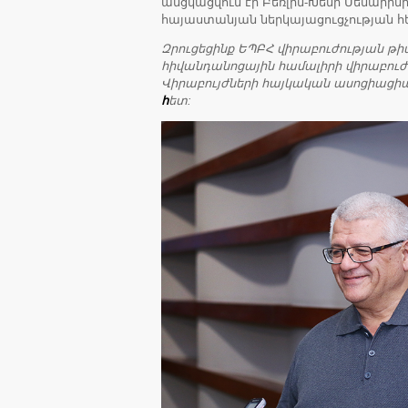
անցկացվում էր Բեռլին-Խեմի Մենարին
հայաստանյան ներկայացուցչության հ
Զրուցեցինք ԵՊԲՀ վիրաբուժության թիվ
հիվանդանոցային համալիրի վիրաբուժ
Վիրաբույժների հայկական ասոցիաց
հ
ետ: