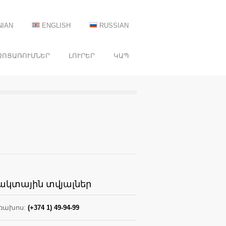
IAN
ENGLISH
RUSSIAN
ՋՈՑԱՌՈՒՄՆԵՐ
ԼՈՒՐԵՐ
ԿԱՊ
ակտային տվյալներ
ռախոս:
(+374 1) 49-94-99