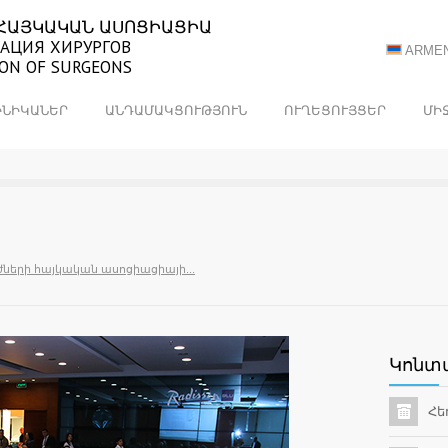
ՀԱՅԿԱԿԱՆ ԱՍՈՑԻԱՑԻԱ
АЦИЯ ХИРУРГОВ
ARMEN
ION OF SURGEONS
ԻՆԻԿԱՆԵՐ
ԱՆԴԱՄԱԿՑՈՒԹՅՈՒՆ
ՈՒՂԵՑՈՒՅՑԵՐ
ՄԻ
ժների հայկական ասոցիացիայի...
Կոնտ
Հե