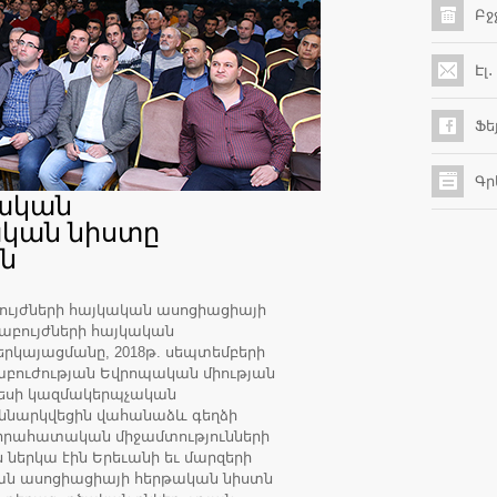
Բջ
Էլ
Ֆե
Գր
կական
ական նիստը
ն
բույժների հայկական ասոցիացիայի
րաբույժների հայկական
երկայացմանը, 2018թ. սեպտեմբերի
րաբուժության Եվրոպական միության
րեսի կազմակերպչական
ննարկվեցին վահանաձև գեղձի
վիրահատական միջամտությունների
ներկա էին Երեւանի եւ մարզերի
կան ասոցիացիայի հերթական նիստն