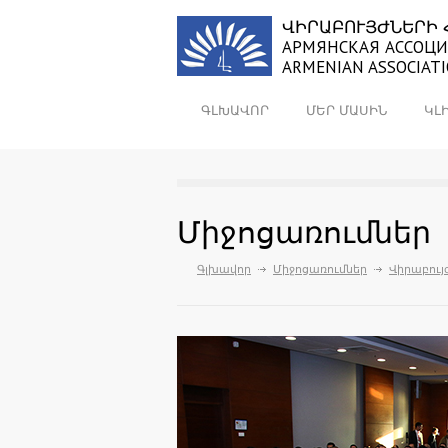
ՎԻՐԱԲՈՒՅԺՆԵՐԻ 
АРМЯНСКАЯ АССОЦИ
ARMENIAN ASSOCIAT
ԳԼԽԱՎՈՐ
ՄԵՐ ՄԱՍԻՆ
ԿԼ
Միջոցառումներ
Գլխավոր
Միջոցառումներ
Վիրաբույ