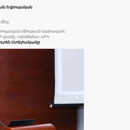
յան Եվրոպական
28-ը:
Եվրոպական Միության նախագահ,
ի վարիչ, «Արմենիա» ՀԲԿ
ուրեն Ստեփանյանը
: