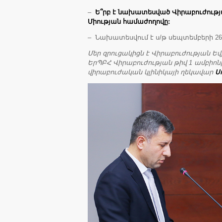
–
Ե՞րբ է նախատեսված Վիրաբուժութ
Միության համաժողովը:
– Նախատեսվում է ս/թ սեպտեմբերի 26-
Մեր զրուցակիցն է Վիրաբուժության 
ԵրՊԲՀ Վիրաբուժության թիվ 1 ամբիոն
վիրաբուժական կլինիկայի ղեկավար
Ս